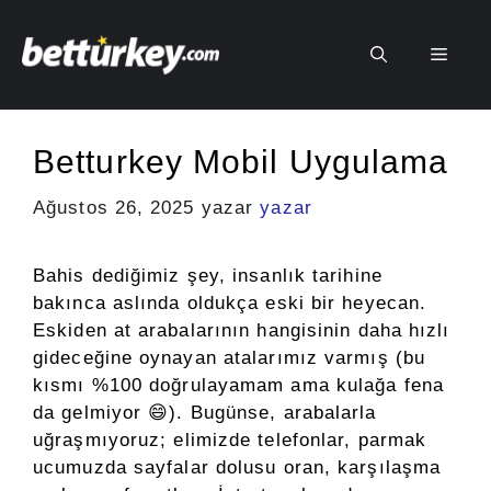
İçeriğe
atla
Men
Betturkey Mobil Uygulama
Ağustos 26, 2025
yazar
yazar
Bahis dediğimiz şey, insanlık tarihine
bakınca aslında oldukça eski bir heyecan.
Eskiden at arabalarının hangisinin daha hızlı
gideceğine oynayan atalarımız varmış (bu
kısmı %100 doğrulayamam ama kulağa fena
da gelmiyor 😄). Bugünse, arabalarla
uğraşmıyoruz; elimizde telefonlar, parmak
ucumuzda sayfalar dolusu oran, karşılaşma