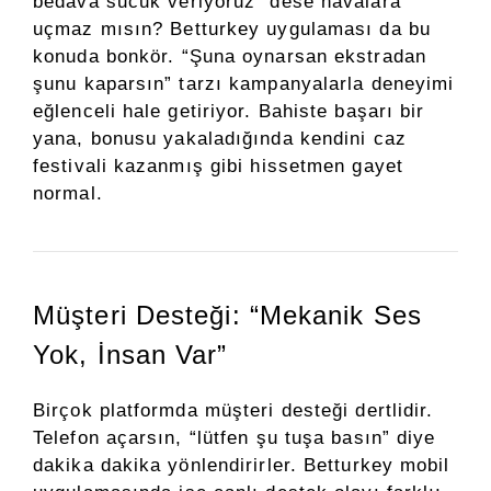
bedava sucuk veriyoruz” dese havalara
uçmaz mısın? Betturkey uygulaması da bu
konuda bonkör. “Şuna oynarsan ekstradan
şunu kaparsın” tarzı kampanyalarla deneyimi
eğlenceli hale getiriyor. Bahiste başarı bir
yana, bonusu yakaladığında kendini caz
festivali kazanmış gibi hissetmen gayet
normal.
Müşteri Desteği: “Mekanik Ses
Yok, İnsan Var”
Birçok platformda müşteri desteği dertlidir.
Telefon açarsın, “lütfen şu tuşa basın” diye
dakika dakika yönlendirirler. Betturkey mobil