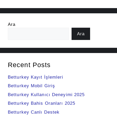
Ara
Ara
Recent Posts
Betturkey Kayıt İşlemleri
Betturkey Mobil Giriş
Betturkey Kullanıcı Deneyimi 2025
Betturkey Bahis Oranları 2025
Betturkey Canlı Destek