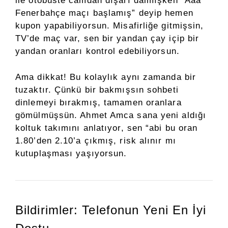
ile otobüste camdan dışarı dalmışken “Aaa
Fenerbahçe maçı başlamış” deyip hemen
kupon yapabiliyorsun. Misafirliğe gitmişsin,
TV’de maç var, sen bir yandan çay içip bir
yandan oranları kontrol edebiliyorsun.
Ama dikkat! Bu kolaylık aynı zamanda bir
tuzaktır. Çünkü bir bakmışsın sohbeti
dinlemeyi bırakmış, tamamen oranlara
gömülmüşsün. Ahmet Amca sana yeni aldığı
koltuk takımını anlatıyor, sen “abi bu oran
1.80’den 2.10’a çıkmış, risk alınır mı
kutuplaşması yaşıyorsun.
Bildirimler: Telefonun Yeni En İyi