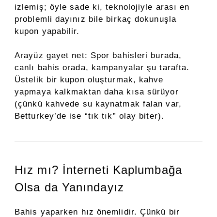
izlemiş; öyle sade ki, teknolojiyle arası en
problemli dayınız bile birkaç dokunuşla
kupon yapabilir.
Arayüz gayet net: Spor bahisleri burada,
canlı bahis orada, kampanyalar şu tarafta.
Üstelik bir kupon oluşturmak, kahve
yapmaya kalkmaktan daha kısa sürüyor
(çünkü kahvede su kaynatmak falan var,
Betturkey’de ise “tık tık” olay biter).
Hız mı? İnterneti Kaplumbağa
Olsa da Yanındayız
Bahis yaparken hız önemlidir. Çünkü bir