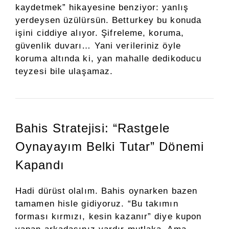
kaydetmek” hikayesine benziyor: yanlış
yerdeysen üzülürsün. Betturkey bu konuda
işini ciddiye alıyor. Şifreleme, koruma,
güvenlik duvarı… Yani verileriniz öyle
koruma altında ki, yan mahalle dedikoducu
teyzesi bile ulaşamaz.
Bahis Stratejisi: “Rastgele
Oynayayım Belki Tutar” Dönemi
Kapandı
Hadi dürüst olalım. Bahis oynarken bazen
tamamen hisle gidiyoruz. “Bu takımın
forması kırmızı, kesin kazanır” diye kupon