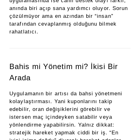
uygulamasında ise canlı destek olayı farklı;
anında biri açıp sana yardımcı oluyor. Sorun
çözülmüyor ama en azından bir “insan”
tarafından cevaplanmış olduğunu bilmek
rahatlatıcı.
Bahis mi Yönetim mi? İkisi Bir
Arada
Uygulamanın bir artısı da bahsi yönetmeni
kolaylaştırması. Yani kuponlarını takip
edebilir, oran değişiklerini görebilir ve
istersen maç içindeyken satabilir veya
yönlendirme yapabilirsin. Yalnız dikkat:
stratejik hareket yapmak ciddi bir iş. “En