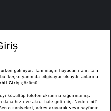
iriş
ururken gelmiyor. Tam maçın heyecanlı anı, tam
 bu ‘keşke yanımda bilgisayar olsaydı’ anlarına
bil Giriş
çözümü!
eyi küçültüp telefon ekranına sığdırmamış.
 daha hızlı ve akıcı hale getirmiş. Neden mi?
 Sen o saniyeleri, adres arayarak veya sayfanın