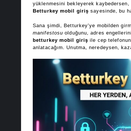
yüklenmesini bekleyerek kaybedersen, 
Betturkey mobil giriş
sayesinde, bu ha
Sana şimdi, Betturkey’ye mobilden girm
manifestosu
olduğunu, adres engellerini
betturkey mobil giriş
ile cep telefonu
anlatacağım. Unutma, neredeysen, kaza