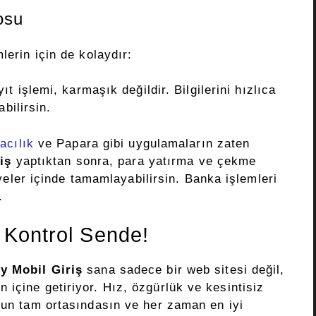
osu
lerin için de kolaydır:
 işlemi, karmaşık değildir. Bilgilerini hızlıca
bilirsin.
acılık
ve Papara gibi uygulamaların zaten
iş
yaptıktan sonra, para yatırma ve çekme
yeler içinde tamamlayabilirsin. Banka işlemleri
.
e Kontrol Sende!
y Mobil Giriş
sana sadece bir web sitesi değil,
içine getiriyor. Hız, özgürlük ve kesintisiz
onun tam ortasındasın ve her zaman en iyi