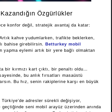
e Kazandığın Özgürlükler
ce konfor değil, stratejik avantaj da katar:
Artık kahve yudumlarken, trafikte beklerken,
ı bahise girebilirsin.
Betturkey mobil
 yapma eylemi artık bir yere bağlı olmaktan
 bir kırmızı kart çıktı, bir penaltı oldu…
 sayesinde, bu anlık fırsatları masaüstü
larsın. Bu hız, senin rakiplerine karşı en büyük
:
Türkiye’de adresler sürekli değişiyor,
e geçtiğinde seni mobil arayüz üzerinden anında