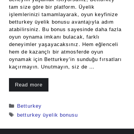
tam size göre bir platform. Üyelik
işlemlerinizi tamamlayarak, oyun keyfinize
betturkey üyelik bonusu avantajıyla adım
atabilirsiniz. Bu bonus sayesinde daha fazla
oyun oynama imkanı bulacak, farklı
deneyimler yaşayacaksınız. Hem eğlenceli
hem de kazançlı bir atmosferde oyun
oynamak için Betturkey’in sunduğu fırsatları
kaçırmayın. Unutmayın, siz de …
Read more
Kategoriler
Betturkey
Etiketler
betturkey üyelik bonusu